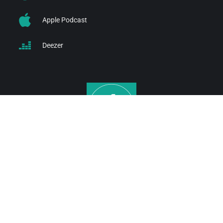
Apple Podcast
Deezer
TELECHARGER LE GUIDE ACHETEUR
TELECHARGER LE GUIDE VENDEUR
NOS SITES OFF MARKET