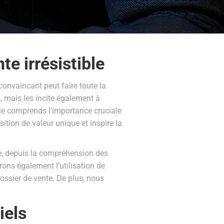
te irrésistible
onvaincant peut faire toute la
, mais les incite également à
, je comprends l’importance cruciale
ition de valeur unique et inspire la
ce, depuis la compréhension des
ons également l’utilisation de
ossier de vente. De plus, nous
iels