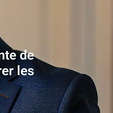
nte de
rer les